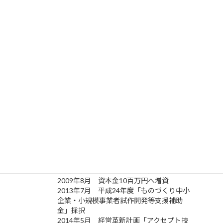
取引
飯能信用金庫 入曽支店
金融
青梅信用金庫 狭山支店
機関
武蔵野銀行 入曽支店
様
電機メーカー様
船舶用部品メーカー様
お取
時計メーカー様
引先
大型コピー機メーカー様
様
ミニプリンタメーカー様
デジタルカメラメーカー様
その他 (同業他社様など)
2006年4月 「アクセプト有限会社」とし
て設立 (資本金3百万円)
2006年7月 「アクセプト株式会社」へ商
号変更 (資本金6百万円へ増資)
2009年8月 資本金10百万円へ増資
2013年7月 平成24年度「ものづくり中小
企業・小規模事業者試作開発等支援補助
金」採択
2014年5月 経営革新計画「アクセプト技