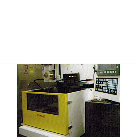
FANUC ロボドリル α-D14MiA
x500 y400 z330